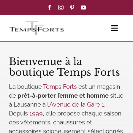
Passer
au
contenu
Toggl
Navig
ACCUEIL
Bienvenue à la
FEMME
boutique Temps Forts
HOMME
La boutique
Temps Forts
est un magasin
de
prêt-à-porter femme et homme
situé
BOUTIQUE
à Lausanne à l’
Avenue de la Gare 1
.
Depuis
1999
, elle propose chaque saison
BLOG MODE
des vêtements, chaussures et
accessoires soigneusement sélectionnés
CONTACT