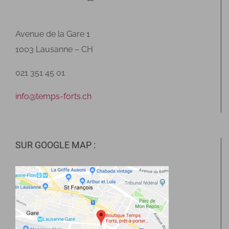
Avenue de la Gare 1
1003 Lausanne – CH
021 351 45 01
info@temps-forts.ch
SUR GOOGLE MAP :