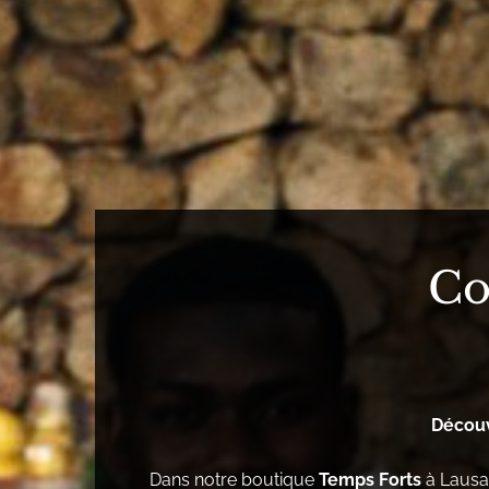
Co
Découv
Dans notre boutique
Temps Forts
à Lausan