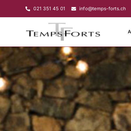
Passer
021 351 45 01
info@temps-forts.ch
au
contenu
A