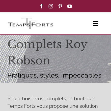
Passer
au
contenu
Toggl
Navig
Complets Roy
ACCUEIL
FEMME
Robson
HOMME
Pratiques, stylés, impeccables
BOUTIQUE
BLOG MODE
Pour choisir vos complets, la boutique
Temps Forts vous propose une solution
CONTACT