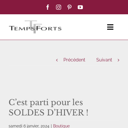
Passer
au
contenu
Toggl
Navig
ACCUEIL
Précédent
Suivant
FEMME
HOMME
BOUTIQUE
C’est parti pour les
SOLDES D’HIVER !
BLOG MODE
samedi 6 janvier, 2024
|
Boutique
CONTACT