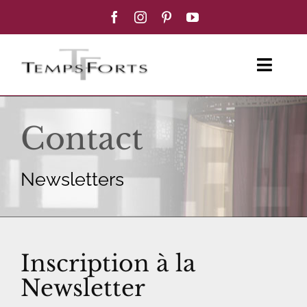
Passer
au
contenu
Toggl
Navig
ACCUEIL
Contact
FEMME
Newsletters
HOMME
BOUTIQUE
Inscription à la
BLOG MODE
Newsletter
CONTACT