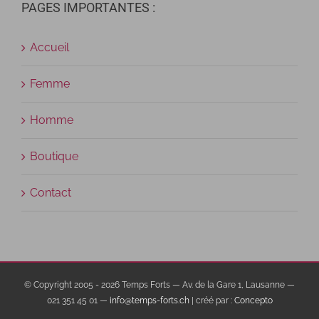
PAGES IMPORTANTES :
Accueil
Femme
Homme
Boutique
Contact
© Copyright 2005 -
2026 Temps Forts — Av. de la Gare 1, Lausanne —
021 351 45 01 —
info@temps-forts.ch
| créé par :
Concepto