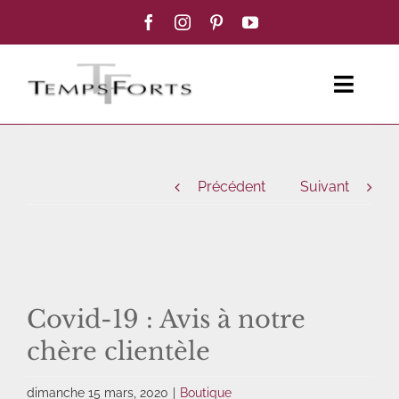
Passer
au
contenu
Toggl
Navig
ACCUEIL
Précédent
Suivant
FEMME
HOMME
BOUTIQUE
Covid-19 : Avis à notre
chère clientèle
BLOG MODE
dimanche 15 mars, 2020
|
Boutique
CONTACT