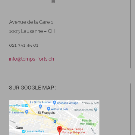
Avenue de la Gare 1
1003 Lausanne – CH
021 351 45 01
info@temps-forts.ch
SUR GOOGLE MAP :