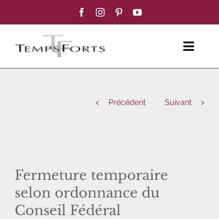
Passer
au
contenu
Toggl
Navig
ACCUEIL
Précédent
Suivant
FEMME
HOMME
BOUTIQUE
Fermeture temporaire
selon ordonnance du
BLOG MODE
Conseil Fédéral
CONTACT