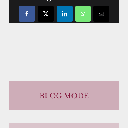
Facebook
X
LinkedIn
WhatsApp
Courriel
/
email
BLOG MODE