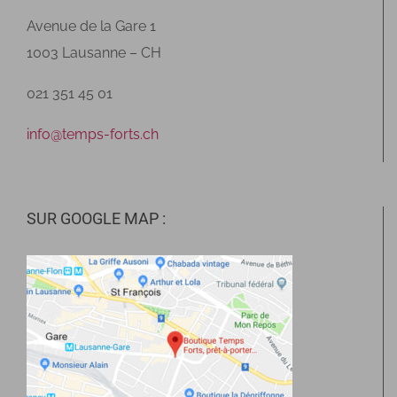
Avenue de la Gare 1
1003 Lausanne – CH
021 351 45 01
info@temps-forts.ch
SUR GOOGLE MAP :