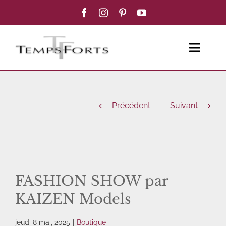
Passer
au
contenu
Toggl
Navig
ACCUEIL
Précédent
Suivant
FEMME
HOMME
BOUTIQUE
FASHION SHOW par
KAIZEN Models
BLOG MODE
jeudi 8 mai, 2025
|
Boutique
CONTACT