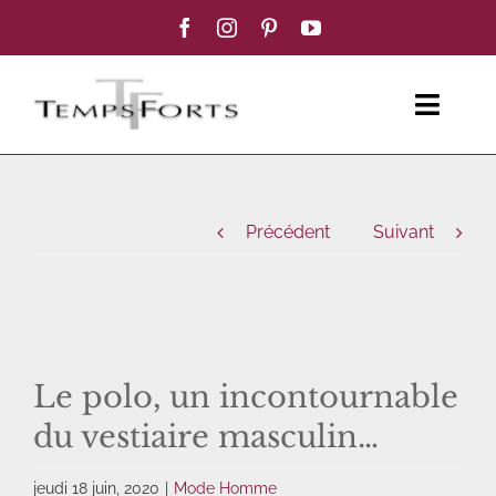
Passer
au
contenu
Toggl
Navig
ACCUEIL
Précédent
Suivant
FEMME
HOMME
BOUTIQUE
Le polo, un incontournable
du vestiaire masculin…
BLOG MODE
jeudi 18 juin, 2020
|
Mode Homme
CONTACT