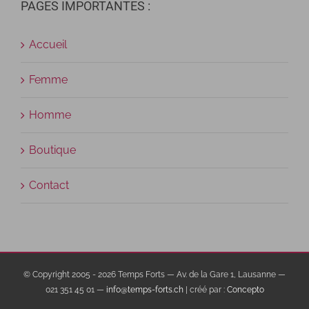
PAGES IMPORTANTES :
Accueil
Femme
Homme
Boutique
Contact
© Copyright 2005 -
2026 Temps Forts — Av. de la Gare 1, Lausanne —
021 351 45 01 —
info@temps-forts.ch
| créé par :
Concepto