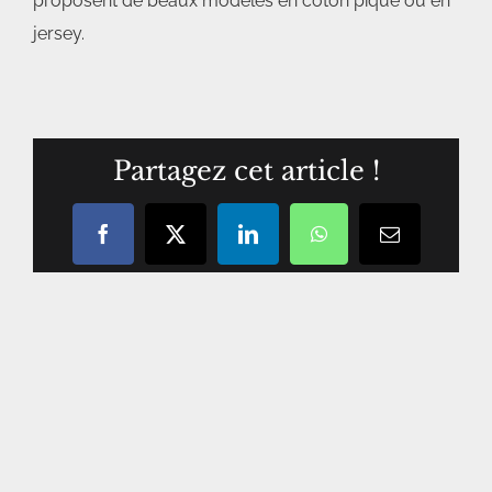
proposent de beaux modèles en coton piqué ou en
jersey.
Partagez cet article !
Facebook
X
LinkedIn
WhatsApp
Courriel
/
email