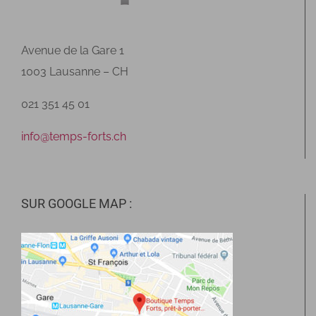
Avenue de la Gare 1
1003 Lausanne – CH
021 351 45 01
info@temps-forts.ch
SUR GOOGLE MAP :