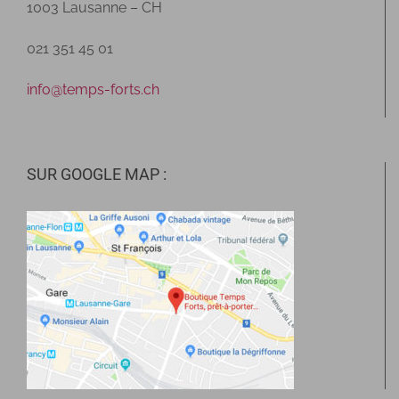
1003 Lausanne – CH
021 351 45 01
info@temps-forts.ch
SUR GOOGLE MAP :