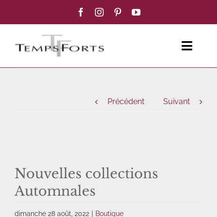
Passer
au
contenu
Toggl
Navig
ACCUEIL
Précédent
Suivant
FEMME
HOMME
BOUTIQUE
Nouvelles collections
Automnales
BLOG MODE
dimanche 28 août, 2022
|
Boutique
CONTACT