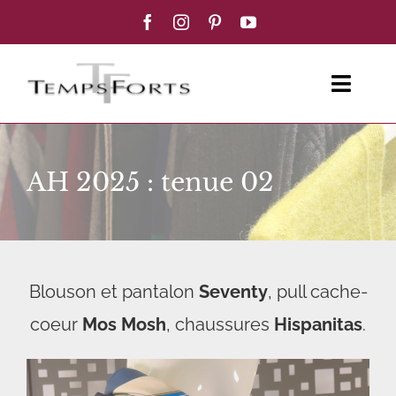
Passer
au
contenu
Toggl
Navig
ACCUEIL
AH 2025 : tenue 02
FEMME
HOMME
Blouson et pantalon
Seventy
, pull cache-
BOUTIQUE
coeur
Mos Mosh
, chaussures
Hispanitas
.
BLOG MODE
CONTACT