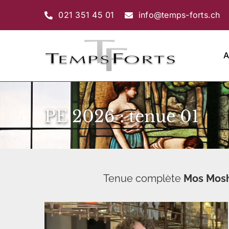
Passer
021 351 45 01
info@temps-forts.ch
au
contenu
A
PE 2026 : tenue 01
Tenue complète
Mos
Mos