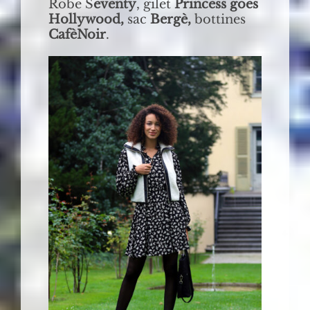
Robe S
eventy
, gilet
Princess goes
Hollywood,
sac
Bergè,
bottines
CafèNoir
.