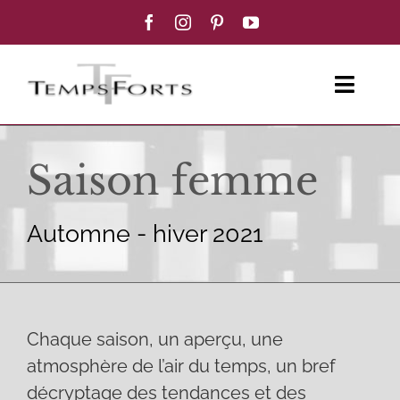
Passer
au
contenu
Toggl
Navig
ACCUEIL
Saison femme
FEMME
Automne - hiver 2021
HOMME
BOUTIQUE
Chaque saison, un aperçu, une
BLOG MODE
atmosphère de l’air du temps, un bref
décryptage des tendances et des
CONTACT