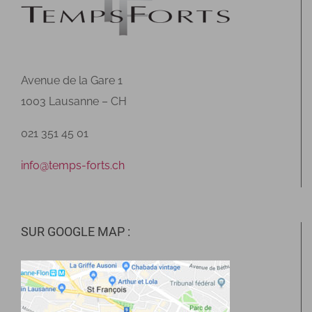
Avenue de la Gare 1
1003 Lausanne – CH
021 351 45 01
info@temps-forts.ch
SUR GOOGLE MAP :