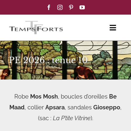
Passer
au
contenu
Toggl
Navig
ACCUEIL
PE 2026 : tenue 10
FEMME
HOMME
Robe
Mos Mosh
, boucles d’oreilles
Be
BOUTIQUE
Maad
, collier
Apsara
, sandales
Gioseppo
,
BLOG MODE
(sac :
La P’tite Vitrine
).
CONTACT