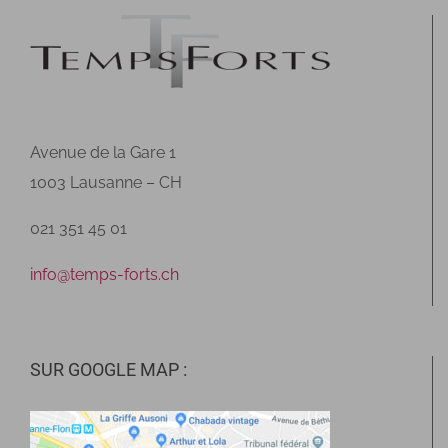
Avenue de la Gare 1
1003 Lausanne – CH
021 351 45 01
info@temps-forts.ch
SUR GOOGLE MAP :