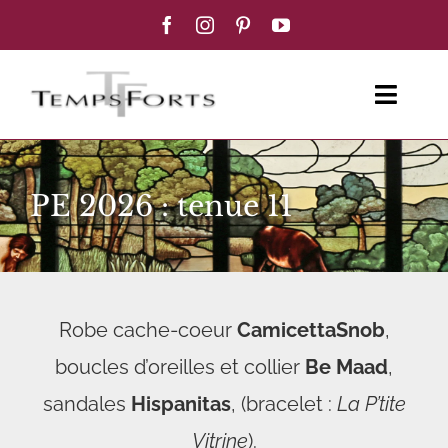
Passer
au
contenu
Toggl
Navig
ACCUEIL
PE 2026 : tenue 11
FEMME
HOMME
Robe cache-coeur
CamicettaSnob
,
BOUTIQUE
boucles d’oreilles et collier
Be Maad
,
BLOG MODE
sandales
Hispanitas
, (bracelet :
La P’tite
Vitrine
).
CONTACT