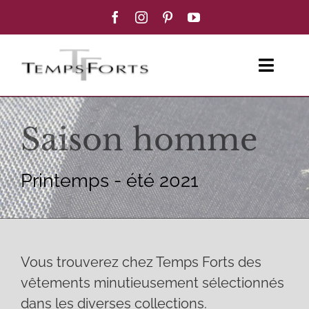
Passer
au
contenu
Toggl
Navig
ACCUEIL
Saison homme
FEMME
Printemps - été 2021
HOMME
BOUTIQUE
Vous trouverez chez Temps Forts des
BLOG MODE
vêtements minutieusement sélectionnés
dans les diverses collections.
CONTACT