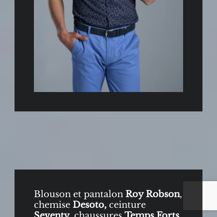
Blouson et pantalon
Roy Robson
,
chemise
Desoto,
ceinture
Seventy,
chaussures
Temps Forts.