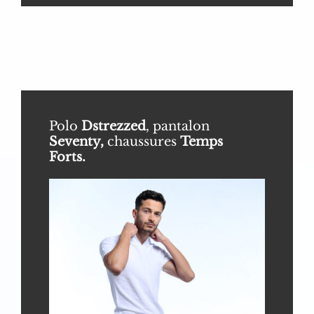
Polo
Dstrezzed
, pantalon
Seventy,
chaussures
Temps
Forts.