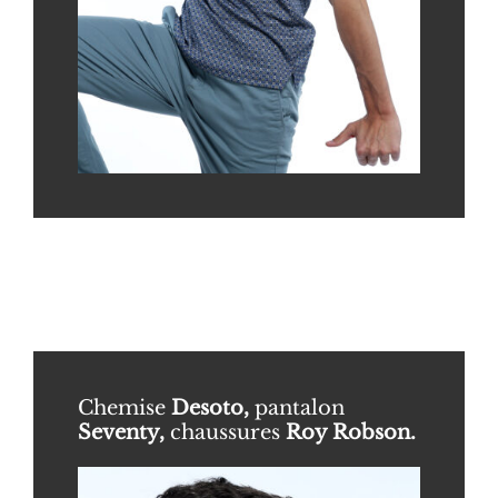
Chemise
Desoto,
pantalon
Seventy,
chaussures
Roy Robson
.