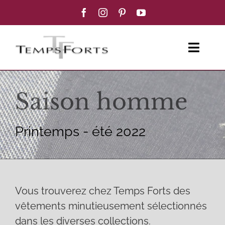
Passer
au
contenu
Toggl
Navig
ACCUEIL
Saison homme
FEMME
Printemps - été 2022
HOMME
BOUTIQUE
Vous trouverez chez Temps Forts des
BLOG MODE
vêtements minutieusement sélectionnés
dans les diverses collections.
CONTACT